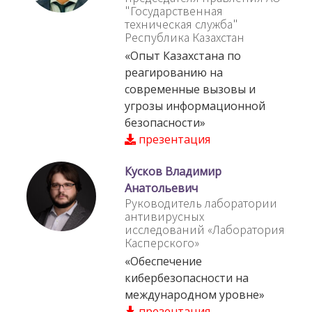
"Государственная
техническая служба"
Республика Казахстан
«Опыт Казахстана по
реагированию на
современные вызовы и
угрозы информационной
безопасности»
презентация
Кусков Владимир
Анатольевич
Руководитель лаборатории
антивирусных
исследований «Лаборатория
Касперского»
«Обеспечение
кибербезопасности на
международном уровне»
презентация