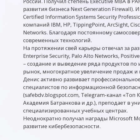
России. Получил степень Executive MBA в Р
развития бизнеса Next Generation Firewall)
Certified Information Systems Security Profess
компаний IBM, HP, TippingPoint, ArcSight, Cisco
Networks. Благодаря постоянному самосове
современных технологий.
На протяжении свей карьеры отвечал за разв
Enterprise Security, Palo Alto Networks, Posit
– создание и выведение ряда продуктов по
рынок, многократное увеличение продаж и 
Денис активно развивает профессионально
специалистов по информационной безопасно
(safebdv.blogspot.com, Telegram-канал «Топ
Академия Батранкова и др.), преподает в ун
специализированных учебных центрах.
Неоднократно получал награды Microsoft Most
развитие кибербезопасности.