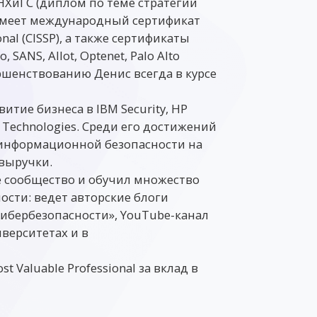
АНХиГС (диплом по теме стратегии
. Имеет международный сертификат
ional (CISSP), а также сертификаты
, SANS, Allot, Optenet, Palo Alto
ршенствованию Денис всегда в курсе
итие бизнеса в IBM Security, HP
ive Technologies. Среди его достижений
 информационной безопасности на
выручки.
е сообщество и обучил множество
сти: ведет авторские блоги
 Кибербезопасности», YouTube-канал
иверситетах и в
 Valuable Professional за вклад в