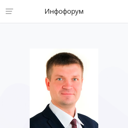
Инфофорум