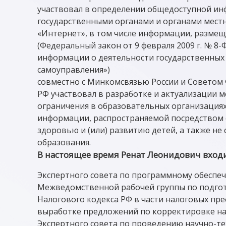
участвовал в определении общедоступной и
государственными органами и органами местн
«Интернет», в том числе информации, разме
(Федеральный закон от 9 февраля 2009 г. № 8-
информации о деятельности государственных 
самоуправления»)
совместно с Минкомсвязью России и Советом
РФ участвовал в разработке и актуализации 
ограничения в образовательных организациях
информации, распространяемой посредством
здоровью и (или) развитию детей, а также н
образования.
В настоящее время Ренат Леонидович входит
Экспертного совета по программному обеспе
Межведомственной рабочей группы по подго
Налогового кодекса РФ в части налоговых пр
выработке предложений по корректировке на
Экспертного совета по проведению научно-т