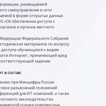
нформации, размещаемой
ого самоуправления в сети
щаемой в форме открытых данных
ФЗ «Об обеспечении доступа к
органов и органов местного
 Федерации Федерального Собрания
методических материалов по вопросу
 доступа обучающихся к видам
 сети Интернет, причиняющей вред
е соответствующей задачам
 в состав:
чению при Минцифры России
товке разъяснений положений
еференций для ИТ-компаний, а также
логового законодательства
ехнической оценки комплексных