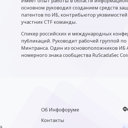
Имеет опыт работы в области информационн
основном руководил созданием средств за
патентов по ИБ, контрибьютор уязвимостей
участник CTF команды.
Спикер российских и международных конфер
публикаций. Руководит рабочей группой по
Минтранса. Один из основоположников ИБ А
номерного знака сообщества RuScadaSec Coi
Ф
Об Инфофоруме
Контакты
й