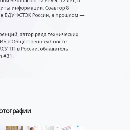
ой безопасности более 12 лет, в
щиты информации. Соавтор 8
 в БДУ ФСТЭК России, в прошлом —
енций, автор ряда технических
 ИБ в Общественном Совете
СУ ТП в России, обладатель
n #31.
отографии