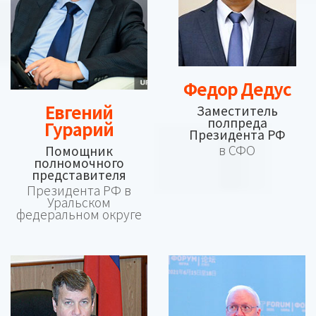
Федор Дедус
Евгений
Заместитель
полпреда
Гурарий
Президента РФ
в СФО
Помощник
полномочного
представителя
Президента РФ в
Уральском
федеральном округе