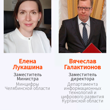
Елена
Вячеслав
Лукашина
Галактионов
Заместитель
Заместитель
Министра
директора
Минцифры
Департамента
Челябинской области
информационных
технологий и
цифрового развития
Курганской области