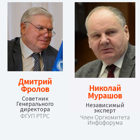
Дмитрий
Николай
Фролов
Мурашов
Советник
Генерального
Независимый
директора
эксперт
ФГУП РТРС
Член Оргкомитета
Инфофорума