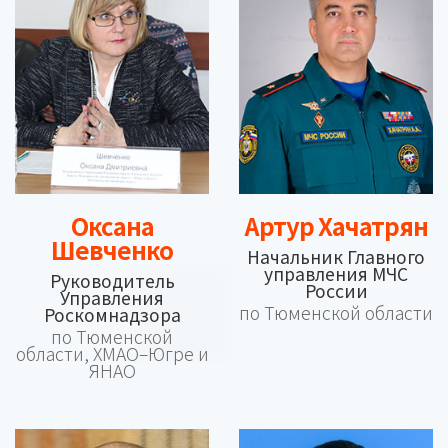
Оксана
Артур Хачатрян
Шевченко
Начальник Главного
управления МЧС
Руководитель
России
Управления
по Тюменской области
Роскомнадзора
по Тюменской
области, ХМАО–Югре и
ЯНАО