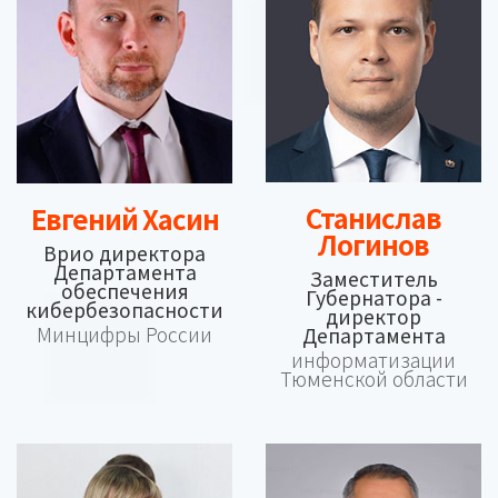
Станислав
Евгений Хасин
Логинов
Врио директора
Департамента
Заместитель
обеспечения
Губернатора -
кибербезопасности
директор
Минцифры России
Департамента
информатизации
Тюменской области