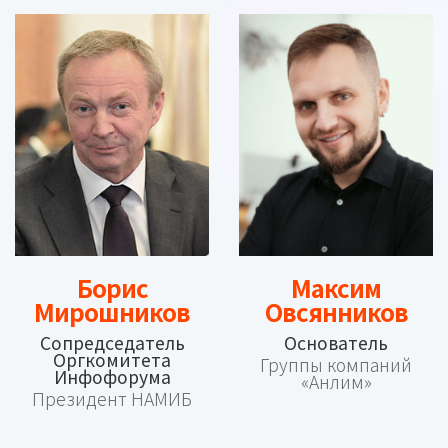
Борис
Максим
Мирошников
Овсянников
Сопредседатель
Основатель
Оргкомитета
Группы компаний
Инфофорума
«Анлим»
Президент НАМИБ