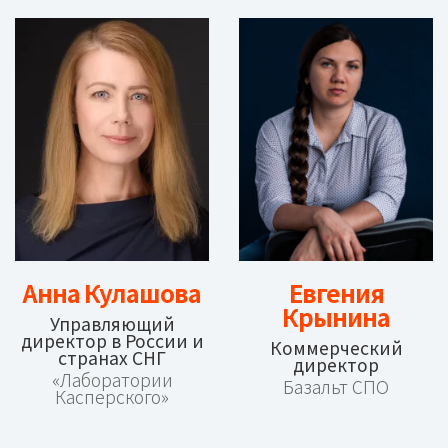
Анна Кулашова
Евгения
Крынина
Управляющий
директор в России и
Коммерческий
странах СНГ
директор
«Лаборатории
Базальт СПО
Касперского»