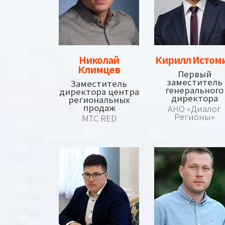
Кирилл Истом
Николай
Климцев
Первый
заместитель
Заместитель
генерального
директора центра
директора
региональных
продаж
АНО «Диалог
Регионы»
МТС RED