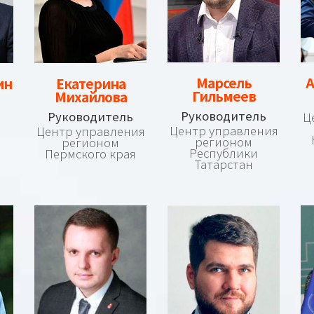
Марсель
А
ин
Екатерина
Гильмеев
Михайлова
Руководитель
Руководитель
Ц
Центр управления
Центр управления
регионом
регионом
Республики
Пермского края
Татарстан