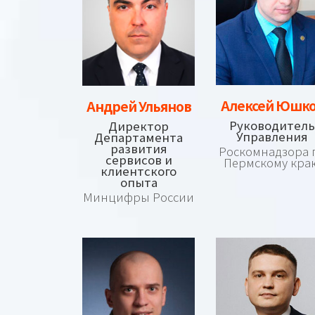
Алексей Юшк
Андрей Ульянов
Руководитель
Директор
Управления
Департамента
развития
Роскомнадзора 
сервисов и
Пермскому кра
клиентского
опыта
Минцифры России