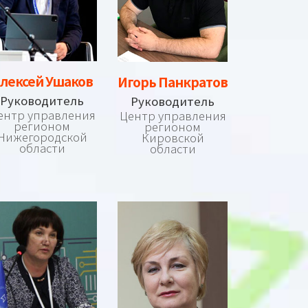
лексей Ушаков
Игорь Панкратов
Руководитель
Руководитель
ентр управления
Центр управления
регионом
регионом
Нижегородской
Кировской
области
области