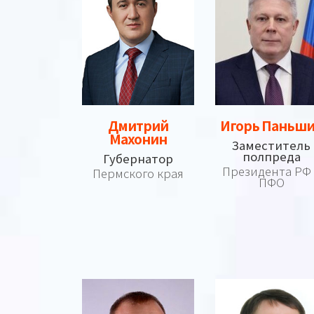
Дмитрий
Игорь Паньш
Махонин
Заместитель
полпреда
Губернатор
Президента РФ
Пермского края
ПФО