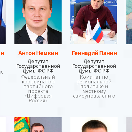
Антон Немкин
Геннадий Панин
ин
Депутат
Депутат
Государственной
Государственной
Думы ФС РФ
Думы ФС РФ
 в
Федеральный
Комитет по
координатор
региональной
партийного
политике и
проекта
местному
«Цифровая
самоуправлению
Россия»