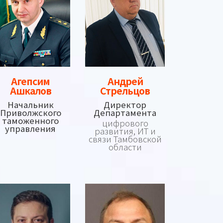
Агепсим
Андрей
Ашкалов
Стрельцов
Начальник
Директор
Приволжского
Департамента
таможенного
цифрового
управления
развития, ИТ и
связи Тамбовской
области