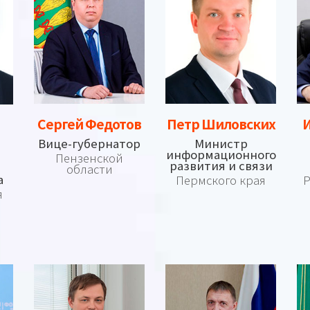
Сергей Федотов
Петр Шиловских
И
Вице-губернатор
Министр
информационного
Пензенской
развития и связи
области
а
Пермского края
Р
я