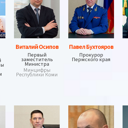
Виталий Осипов
Павел Бухтояров
Первый
Прокурор
заместитель
Пермского края
й
Министра
ны
Минцифры
м
Республики Коми