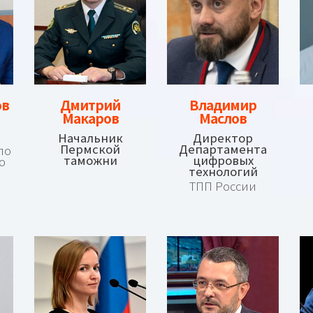
ов
Дмитрий
Владимир
Макаров
Маслов
Начальник
Директор
Пермской
Департамента
по
таможни
цифровых
ю
технологий
ТПП России