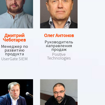
Дмитрий
Олег Антонов
Чеботарев
Руководитель
направления
Менеджер по
продаж
развитию
продукта
Positive
Technologies
UserGate SIEM