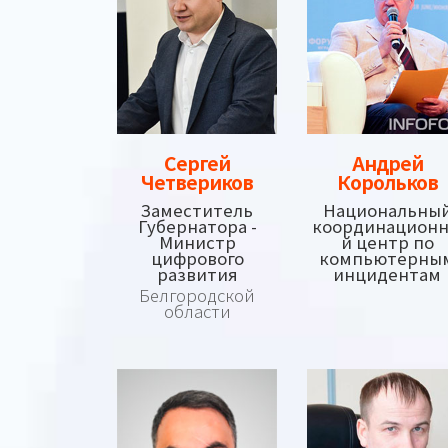
Сергей
Андрей
Четвериков
Корольков
Заместитель
Национальны
Губернатора -
координацион
Министр
й центр по
цифрового
компьютерны
развития
инцидентам
Белгородской
области