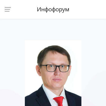
Инфофорум