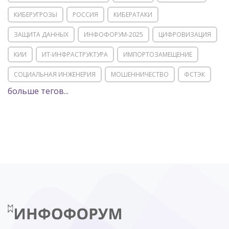
КИБЕРУГРОЗЫ
РОССИЯ
КИБЕРАТАКИ
ЗАЩИТА ДАННЫХ
ИНФОФОРУМ-2025
ЦИФРОВИЗАЦИЯ
КИИ
ИТ-ИНФРАСТРУКТУРА
ИМПОРТОЗАМЕЩЕНИЕ
СОЦИАЛЬНАЯ ИНЖЕНЕРИЯ
МОШЕННИЧЕСТВО
ФСТЭК
больше тегов...
POSITIVE TECHNOLOGIES
ЦИФРОВАЯ ТРАНСФОРМАЦИЯ
DDOS
ПО
МВД
ГОСДУМА
ЦИФРОВАЯ БЕЗОПАСНОСТЬ
ШИФРОВАНИЕ
ТЕЛЕКОМ
НИЖНИЙ НОВГОРОД
ГОСУСЛУГИ
СОЧИ
ТЕХНОЛОГИИ
ТЮМЕНЬ
SOC
DDOS-АТАКИ
ФСБ
ЛАБОРАТОРИЯ КАСПЕРСКОГО»
РОСКОМНАДЗОР
АСУ ТП
МИНЦИФРЫ РОССИИ
NGFW
КИБЕРМОШЕННИЧЕСТВО