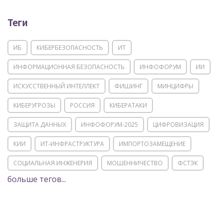
Теги
ИБ
КИБЕРБЕЗОПАСНОСТЬ
ИТ
ИНФОРМАЦИОННАЯ БЕЗОПАСНОСТЬ
ИНФОФОРУМ
ИИ
ИСКУССТВЕННЫЙ ИНТЕЛЛЕКТ
ФИШИНГ
МИНЦИФРЫ
КИБЕРУГРОЗЫ
РОССИЯ
КИБЕРАТАКИ
ЗАЩИТА ДАННЫХ
ИНФОФОРУМ-2025
ЦИФРОВИЗАЦИЯ
КИИ
ИТ-ИНФРАСТРУКТУРА
ИМПОРТОЗАМЕЩЕНИЕ
СОЦИАЛЬНАЯ ИНЖЕНЕРИЯ
МОШЕННИЧЕСТВО
ФСТЭК
больше тегов...
POSITIVE TECHNOLOGIES
ЦИФРОВАЯ ТРАНСФОРМАЦИЯ
DDOS
ПО
МВД
ГОСДУМА
ЦИФРОВАЯ БЕЗОПАСНОСТЬ
ШИФРОВАНИЕ
ТЕЛЕКОМ