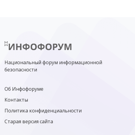
НИЖНИЙ НОВГОРОД
ГОСУСЛУГИ
СОЧИ
ТЕХНОЛОГИИ
ТЮМЕНЬ
SOC
DDOS-АТАКИ
ФСБ
ЛАБОРАТОРИЯ КАСПЕРСКОГО»
РОСКОМНАДЗОР
АСУ ТП
МИНЦИФРЫ РОССИИ
NGFW
КИБЕРМОШЕННИЧЕСТВО
ЦИФРОВАЯ ГРАМОТНОСТЬ
Национальный форум информационной
безопасности
Об Инфофоруме
Контакты
Политика конфиденциальности
Старая версия сайта