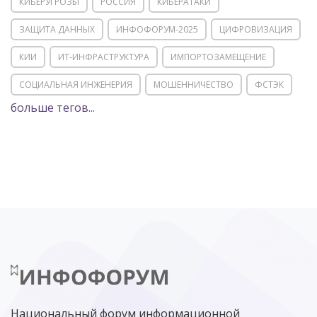
КИБЕРУГРОЗЫ
РОССИЯ
КИБЕРАТАКИ
ЗАЩИТА ДАННЫХ
ИНФОФОРУМ-2025
ЦИФРОВИЗАЦИЯ
КИИ
ИТ-ИНФРАСТРУКТУРА
ИМПОРТОЗАМЕЩЕНИЕ
СОЦИАЛЬНАЯ ИНЖЕНЕРИЯ
МОШЕННИЧЕСТВО
ФСТЭК
больше тегов...
POSITIVE TECHNOLOGIES
ЦИФРОВАЯ ТРАНСФОРМАЦИЯ
DDOS
ПО
МВД
ГОСДУМА
ЦИФРОВАЯ БЕЗОПАСНОСТЬ
ШИФРОВАНИЕ
ТЕЛЕКОМ
НИЖНИЙ НОВГОРОД
ГОСУСЛУГИ
СОЧИ
ТЕХНОЛОГИИ
ТЮМЕНЬ
SOC
DDOS-АТАКИ
ФСБ
ЛАБОРАТОРИЯ КАСПЕРСКОГО»
РОСКОМНАДЗОР
АСУ ТП
МИНЦИФРЫ РОССИИ
NGFW
КИБЕРМОШЕННИЧЕСТВО
ЦИФРОВАЯ ГРАМОТНОСТЬ
Национальный форум информационной