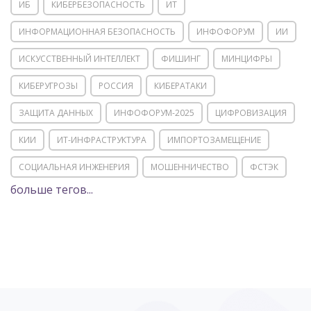
ИБ
КИБЕРБЕЗОПАСНОСТЬ
ИТ
ИНФОРМАЦИОННАЯ БЕЗОПАСНОСТЬ
ИНФОФОРУМ
ИИ
ИСКУССТВЕННЫЙ ИНТЕЛЛЕКТ
ФИШИНГ
МИНЦИФРЫ
КИБЕРУГРОЗЫ
РОССИЯ
КИБЕРАТАКИ
ЗАЩИТА ДАННЫХ
ИНФОФОРУМ-2025
ЦИФРОВИЗАЦИЯ
КИИ
ИТ-ИНФРАСТРУКТУРА
ИМПОРТОЗАМЕЩЕНИЕ
СОЦИАЛЬНАЯ ИНЖЕНЕРИЯ
МОШЕННИЧЕСТВО
ФСТЭК
больше тегов...
POSITIVE TECHNOLOGIES
ЦИФРОВАЯ ТРАНСФОРМАЦИЯ
DDOS
ПО
МВД
ГОСДУМА
ЦИФРОВАЯ БЕЗОПАСНОСТЬ
ШИФРОВАНИЕ
ТЕЛЕКОМ
НИЖНИЙ НОВГОРОД
ГОСУСЛУГИ
СОЧИ
ТЕХНОЛОГИИ
ТЮМЕНЬ
SOC
DDOS-АТАКИ
ФСБ