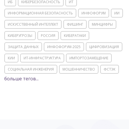
ИБ
КИБЕРБЕЗОПАСНОСТЬ
ИТ
ИНФОРМАЦИОННАЯ БЕЗОПАСНОСТЬ
ИНФОФОРУМ
ИИ
ИСКУССТВЕННЫЙ ИНТЕЛЛЕКТ
ФИШИНГ
МИНЦИФРЫ
КИБЕРУГРОЗЫ
РОССИЯ
КИБЕРАТАКИ
ЗАЩИТА ДАННЫХ
ИНФОФОРУМ-2025
ЦИФРОВИЗАЦИЯ
КИИ
ИТ-ИНФРАСТРУКТУРА
ИМПОРТОЗАМЕЩЕНИЕ
СОЦИАЛЬНАЯ ИНЖЕНЕРИЯ
МОШЕННИЧЕСТВО
ФСТЭК
больше тегов...
POSITIVE TECHNOLOGIES
ЦИФРОВАЯ ТРАНСФОРМАЦИЯ
DDOS
ПО
МВД
ГОСДУМА
ЦИФРОВАЯ БЕЗОПАСНОСТЬ
ШИФРОВАНИЕ
ТЕЛЕКОМ
НИЖНИЙ НОВГОРОД
ГОСУСЛУГИ
СОЧИ
ТЕХНОЛОГИИ
ТЮМЕНЬ
SOC
DDOS-АТАКИ
ФСБ