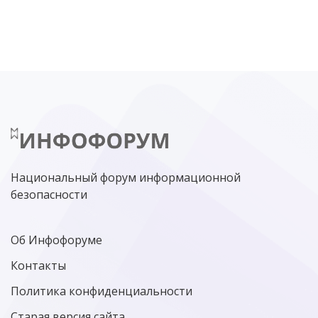
DDOS
ПО
МВД
ГОСДУМА
ЦИФРОВАЯ БЕЗОПАСНОСТЬ
ШИФРОВАНИЕ
ТЕЛЕКОМ
НИЖНИЙ НОВГОРОД
ГОСУСЛУГИ
СОЧИ
ТЕХНОЛОГИИ
ТЮМЕНЬ
SOC
DDOS-АТАКИ
ФСБ
ЛАБОРАТОРИЯ КАСПЕРСКОГО»
РОСКОМНАДЗОР
АСУ ТП
МИНЦИФРЫ РОССИИ
NGFW
КИБЕРМОШЕННИЧЕСТВО
ЦИФРОВАЯ ГРАМОТНОСТЬ
Национальный форум информационной
безопасности
Об Инфофоруме
Контакты
Политика конфиденциальности
Старая версия сайта