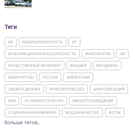
Теги
ИБ
КИБЕРБЕЗОПАСНОСТЬ
ИТ
ИНФОРМАЦИОННАЯ БЕЗОПАСНОСТЬ
ИНФОФОРУМ
ИИ
ИСКУССТВЕННЫЙ ИНТЕЛЛЕКТ
ФИШИНГ
МИНЦИФРЫ
КИБЕРУГРОЗЫ
РОССИЯ
КИБЕРАТАКИ
ЗАЩИТА ДАННЫХ
ИНФОФОРУМ-2025
ЦИФРОВИЗАЦИЯ
КИИ
ИТ-ИНФРАСТРУКТУРА
ИМПОРТОЗАМЕЩЕНИЕ
СОЦИАЛЬНАЯ ИНЖЕНЕРИЯ
МОШЕННИЧЕСТВО
ФСТЭК
больше тегов...
POSITIVE TECHNOLOGIES
ЦИФРОВАЯ ТРАНСФОРМАЦИЯ