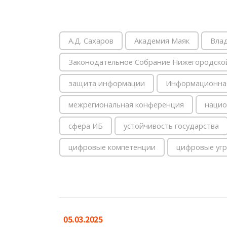
А.Д. Сахаров
Академия Маяк
Вла
Законодательное Собрание Нижегородско
защита информации
Информационная
межрегиональная конференция
нацио
сфера ИБ
устойчивость государства
цифровые компетенции
цифровые уг
05.03.2025