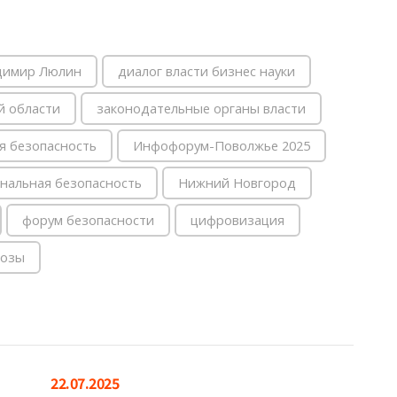
димир Люлин
диалог власти бизнес науки
й области
законодательные органы власти
 безопасность
Инфофорум-Поволжье 2025
нальная безопасность
Нижний Новгород
форум безопасности
цифровизация
розы
22.07.2025