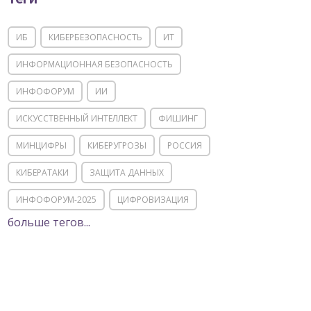
ИБ
КИБЕРБЕЗОПАСНОСТЬ
ИТ
ИНФОРМАЦИОННАЯ БЕЗОПАСНОСТЬ
ИНФОФОРУМ
ИИ
ИСКУССТВЕННЫЙ ИНТЕЛЛЕКТ
ФИШИНГ
МИНЦИФРЫ
КИБЕРУГРОЗЫ
РОССИЯ
КИБЕРАТАКИ
ЗАЩИТА ДАННЫХ
ИНФОФОРУМ-2025
ЦИФРОВИЗАЦИЯ
больше тегов...
КИИ
ИТ-ИНФРАСТРУКТУРА
ИМПОРТОЗАМЕЩЕНИЕ
СОЦИАЛЬНАЯ ИНЖЕНЕРИЯ
МОШЕННИЧЕСТВО
ФСТЭК