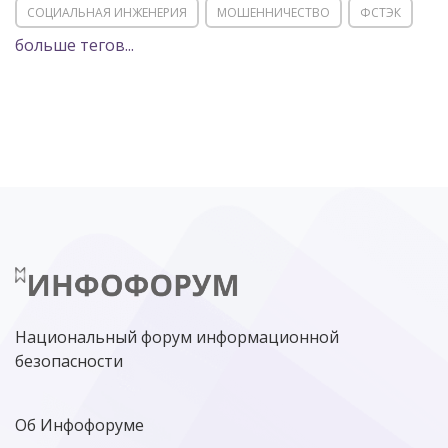
СОЦИАЛЬНАЯ ИНЖЕНЕРИЯ
МОШЕННИЧЕСТВО
ФСТЭК
больше тегов...
POSITIVE TECHNOLOGIES
ЦИФРОВАЯ ТРАНСФОРМАЦИЯ
DDOS
ПО
МВД
ГОСДУМА
ЦИФРОВАЯ БЕЗОПАСНОСТЬ
ШИФРОВАНИЕ
ТЕЛЕКОМ
НИЖНИЙ НОВГОРОД
ГОСУСЛУГИ
СОЧИ
ТЕХНОЛОГИИ
ТЮМЕНЬ
SOC
DDOS-АТАКИ
ФСБ
ЛАБОРАТОРИЯ КАСПЕРСКОГО»
РОСКОМНАДЗОР
АСУ ТП
МИНЦИФРЫ РОССИИ
NGFW
КИБЕРМОШЕННИЧЕСТВО
ЦИФРОВАЯ ГРАМОТНОСТЬ
Национальный форум информационной
безопасности
Об Инфофоруме