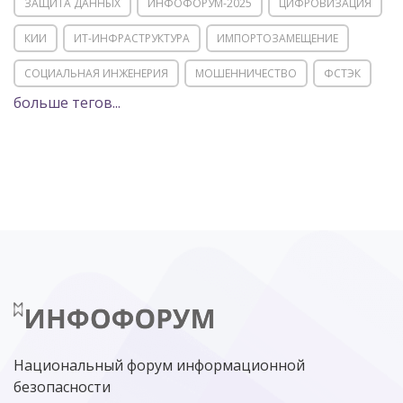
ЗАЩИТА ДАННЫХ
ИНФОФОРУМ-2025
ЦИФРОВИЗАЦИЯ
КИИ
ИТ-ИНФРАСТРУКТУРА
ИМПОРТОЗАМЕЩЕНИЕ
СОЦИАЛЬНАЯ ИНЖЕНЕРИЯ
МОШЕННИЧЕСТВО
ФСТЭК
больше тегов...
POSITIVE TECHNOLOGIES
ЦИФРОВАЯ ТРАНСФОРМАЦИЯ
DDOS
ПО
МВД
ГОСДУМА
ЦИФРОВАЯ БЕЗОПАСНОСТЬ
ШИФРОВАНИЕ
ТЕЛЕКОМ
НИЖНИЙ НОВГОРОД
ГОСУСЛУГИ
СОЧИ
ТЕХНОЛОГИИ
ТЮМЕНЬ
SOC
DDOS-АТАКИ
ФСБ
ЛАБОРАТОРИЯ КАСПЕРСКОГО»
РОСКОМНАДЗОР
АСУ ТП
МИНЦИФРЫ РОССИИ
NGFW
КИБЕРМОШЕННИЧЕСТВО
ЦИФРОВАЯ ГРАМОТНОСТЬ
Национальный форум информационной
безопасности