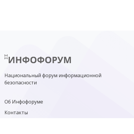
DDOS
ПО
МВД
ГОСДУМА
ЦИФРОВАЯ БЕЗОПАСНОСТЬ
ШИФРОВАНИЕ
ТЕЛЕКОМ
НИЖНИЙ НОВГОРОД
ГОСУСЛУГИ
СОЧИ
ТЕХНОЛОГИИ
ТЮМЕНЬ
SOC
DDOS-АТАКИ
ФСБ
ЛАБОРАТОРИЯ КАСПЕРСКОГО»
РОСКОМНАДЗОР
АСУ ТП
МИНЦИФРЫ РОССИИ
NGFW
КИБЕРМОШЕННИЧЕСТВО
ЦИФРОВАЯ ГРАМОТНОСТЬ
Национальный форум информационной
безопасности
Об Инфофоруме
Контакты
Политика конфиденциальности