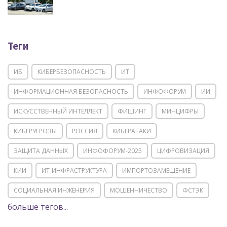
Теги
ИБ
КИБЕРБЕЗОПАСНОСТЬ
ИТ
ИНФОРМАЦИОННАЯ БЕЗОПАСНОСТЬ
ИНФОФОРУМ
ИИ
ИСКУССТВЕННЫЙ ИНТЕЛЛЕКТ
ФИШИНГ
МИНЦИФРЫ
КИБЕРУГРОЗЫ
РОССИЯ
КИБЕРАТАКИ
ЗАЩИТА ДАННЫХ
ИНФОФОРУМ-2025
ЦИФРОВИЗАЦИЯ
КИИ
ИТ-ИНФРАСТРУКТУРА
ИМПОРТОЗАМЕЩЕНИЕ
СОЦИАЛЬНАЯ ИНЖЕНЕРИЯ
МОШЕННИЧЕСТВО
ФСТЭК
больше тегов...
POSITIVE TECHNOLOGIES
ЦИФРОВАЯ ТРАНСФОРМАЦИЯ