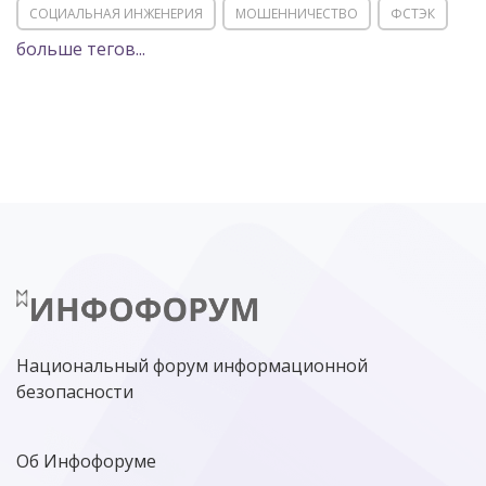
СОЦИАЛЬНАЯ ИНЖЕНЕРИЯ
МОШЕННИЧЕСТВО
ФСТЭК
больше тегов...
POSITIVE TECHNOLOGIES
ЦИФРОВАЯ ТРАНСФОРМАЦИЯ
DDOS
ПО
МВД
ГОСДУМА
ЦИФРОВАЯ БЕЗОПАСНОСТЬ
ШИФРОВАНИЕ
ТЕЛЕКОМ
НИЖНИЙ НОВГОРОД
ГОСУСЛУГИ
СОЧИ
ТЕХНОЛОГИИ
ТЮМЕНЬ
SOC
DDOS-АТАКИ
ФСБ
ЛАБОРАТОРИЯ КАСПЕРСКОГО»
РОСКОМНАДЗОР
АСУ ТП
МИНЦИФРЫ РОССИИ
NGFW
КИБЕРМОШЕННИЧЕСТВО
ЦИФРОВАЯ ГРАМОТНОСТЬ
Национальный форум информационной
безопасности
Об Инфофоруме