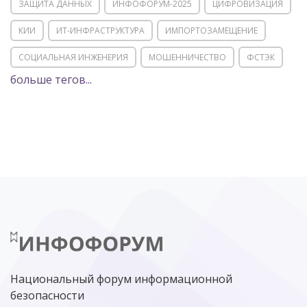
ЗАЩИТА ДАННЫХ
ИНФОФОРУМ-2025
ЦИФРОВИЗАЦИЯ
КИИ
ИТ-ИНФРАСТРУКТУРА
ИМПОРТОЗАМЕЩЕНИЕ
СОЦИАЛЬНАЯ ИНЖЕНЕРИЯ
МОШЕННИЧЕСТВО
ФСТЭК
больше тегов...
POSITIVE TECHNOLOGIES
ЦИФРОВАЯ ТРАНСФОРМАЦИЯ
DDOS
ПО
МВД
ГОСДУМА
ЦИФРОВАЯ БЕЗОПАСНОСТЬ
ШИФРОВАНИЕ
ТЕЛЕКОМ
НИЖНИЙ НОВГОРОД
ГОСУСЛУГИ
СОЧИ
ТЕХНОЛОГИИ
ТЮМЕНЬ
SOC
DDOS-АТАКИ
ФСБ
ЛАБОРАТОРИЯ КАСПЕРСКОГО»
РОСКОМНАДЗОР
АСУ ТП
МИНЦИФРЫ РОССИИ
NGFW
КИБЕРМОШЕННИЧЕСТВО
ЦИФРОВАЯ ГРАМОТНОСТЬ
Национальный форум информационной
безопасности