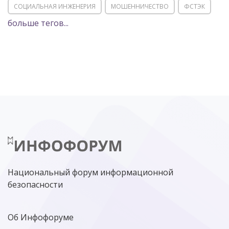
СОЦИАЛЬНАЯ ИНЖЕНЕРИЯ
МОШЕННИЧЕСТВО
ФСТЭК
больше тегов...
POSITIVE TECHNOLOGIES
ЦИФРОВАЯ ТРАНСФОРМАЦИЯ
DDOS
ПО
МВД
ГОСДУМА
ЦИФРОВАЯ БЕЗОПАСНОСТЬ
ШИФРОВАНИЕ
ТЕЛЕКОМ
НИЖНИЙ НОВГОРОД
ГОСУСЛУГИ
СОЧИ
ТЕХНОЛОГИИ
ТЮМЕНЬ
SOC
DDOS-АТАКИ
ФСБ
ЛАБОРАТОРИЯ КАСПЕРСКОГО»
РОСКОМНАДЗОР
АСУ ТП
МИНЦИФРЫ РОССИИ
NGFW
КИБЕРМОШЕННИЧЕСТВО
ЦИФРОВАЯ ГРАМОТНОСТЬ
Национальный форум информационной
безопасности
Об Инфофоруме