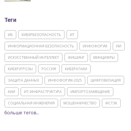
Теги
ИБ
КИБЕРБЕЗОПАСНОСТЬ
ИТ
ИНФОРМАЦИОННАЯ БЕЗОПАСНОСТЬ
ИНФОФОРУМ
ИИ
ИСКУССТВЕННЫЙ ИНТЕЛЛЕКТ
ФИШИНГ
МИНЦИФРЫ
КИБЕРУГРОЗЫ
РОССИЯ
КИБЕРАТАКИ
ЗАЩИТА ДАННЫХ
ИНФОФОРУМ-2025
ЦИФРОВИЗАЦИЯ
КИИ
ИТ-ИНФРАСТРУКТУРА
ИМПОРТОЗАМЕЩЕНИЕ
СОЦИАЛЬНАЯ ИНЖЕНЕРИЯ
МОШЕННИЧЕСТВО
ФСТЭК
больше тегов...
POSITIVE TECHNOLOGIES
ЦИФРОВАЯ ТРАНСФОРМАЦИЯ
DDOS
ПО
МВД
ГОСДУМА