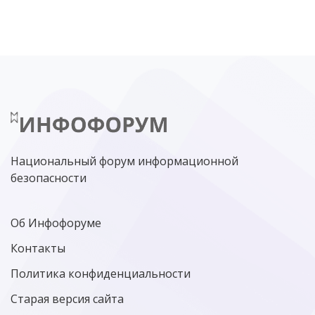
ЦИФРОВАЯ БЕЗОПАСНОСТЬ
ШИФРОВАНИЕ
ТЕЛЕКОМ
НИЖНИЙ НОВГОРОД
ГОСУСЛУГИ
СОЧИ
ТЕХНОЛОГИИ
ТЮМЕНЬ
SOC
DDOS-АТАКИ
ФСБ
ЛАБОРАТОРИЯ КАСПЕРСКОГО»
РОСКОМНАДЗОР
АСУ ТП
МИНЦИФРЫ РОССИИ
NGFW
КИБЕРМОШЕННИЧЕСТВО
ЦИФРОВАЯ ГРАМОТНОСТЬ
Национальный форум информационной
безопасности
Об Инфофоруме
Контакты
Политика конфиденциальности
Старая версия сайта