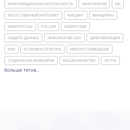
ИНФОРМАЦИОННАЯ БЕЗОПАСНОСТЬ
ИНФОФОРУМ
ИИ
ИСКУССТВЕННЫЙ ИНТЕЛЛЕКТ
ФИШИНГ
МИНЦИФРЫ
КИБЕРУГРОЗЫ
РОССИЯ
КИБЕРАТАКИ
ЗАЩИТА ДАННЫХ
ИНФОФОРУМ-2025
ЦИФРОВИЗАЦИЯ
КИИ
ИТ-ИНФРАСТРУКТУРА
ИМПОРТОЗАМЕЩЕНИЕ
СОЦИАЛЬНАЯ ИНЖЕНЕРИЯ
МОШЕННИЧЕСТВО
ФСТЭК
больше тегов...
POSITIVE TECHNOLOGIES
ЦИФРОВАЯ ТРАНСФОРМАЦИЯ
DDOS
ПО
МВД
ГОСДУМА
ЦИФРОВАЯ БЕЗОПАСНОСТЬ
ШИФРОВАНИЕ
ТЕЛЕКОМ
НИЖНИЙ НОВГОРОД
ГОСУСЛУГИ
СОЧИ
ТЕХНОЛОГИИ
ТЮМЕНЬ
SOC
DDOS-АТАКИ
ФСБ
ЛАБОРАТОРИЯ КАСПЕРСКОГО»
РОСКОМНАДЗОР
АСУ ТП