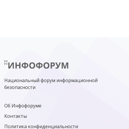
DDOS
ПО
МВД
ГОСДУМА
ЦИФРОВАЯ БЕЗОПАСНОСТЬ
ШИФРОВАНИЕ
ТЕЛЕКОМ
НИЖНИЙ НОВГОРОД
ГОСУСЛУГИ
СОЧИ
ТЕХНОЛОГИИ
ТЮМЕНЬ
SOC
DDOS-АТАКИ
ФСБ
ЛАБОРАТОРИЯ КАСПЕРСКОГО»
РОСКОМНАДЗОР
АСУ ТП
МИНЦИФРЫ РОССИИ
NGFW
КИБЕРМОШЕННИЧЕСТВО
ЦИФРОВАЯ ГРАМОТНОСТЬ
Национальный форум информационной
безопасности
Об Инфофоруме
Контакты
Политика конфиденциальности