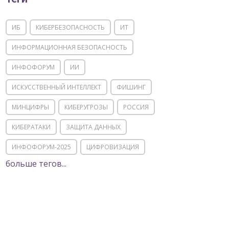
ИБ
КИБЕРБЕЗОПАСНОСТЬ
ИТ
ИНФОРМАЦИОННАЯ БЕЗОПАСНОСТЬ
ИНФОФОРУМ
ИИ
ИСКУССТВЕННЫЙ ИНТЕЛЛЕКТ
ФИШИНГ
МИНЦИФРЫ
КИБЕРУГРОЗЫ
РОССИЯ
КИБЕРАТАКИ
ЗАЩИТА ДАННЫХ
ИНФОФОРУМ-2025
ЦИФРОВИЗАЦИЯ
больше тегов...
КИИ
ИТ-ИНФРАСТРУКТУРА
ИМПОРТОЗАМЕЩЕНИЕ
СОЦИАЛЬНАЯ ИНЖЕНЕРИЯ
МОШЕННИЧЕСТВО
ФСТЭК