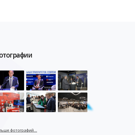
отографии
льше фотографий…