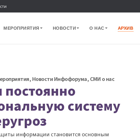
сти
МЕРОПРИЯТИЯ
НОВОСТИ
О НАС
АРХИВ
ероприятия
,
Новости Инфофорума
,
СМИ о нас
л постоянно
ональную систему
еругроз
ащиты информации становится основным