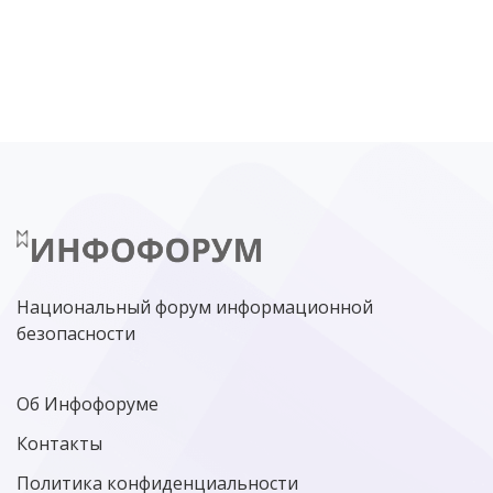
DDOS
ПО
МВД
ГОСДУМА
ЦИФРОВАЯ БЕЗОПАСНОСТЬ
ШИФРОВАНИЕ
ТЕЛЕКОМ
НИЖНИЙ НОВГОРОД
ГОСУСЛУГИ
СОЧИ
ТЕХНОЛОГИИ
ТЮМЕНЬ
SOC
DDOS-АТАКИ
ФСБ
ЛАБОРАТОРИЯ КАСПЕРСКОГО»
РОСКОМНАДЗОР
АСУ ТП
МИНЦИФРЫ РОССИИ
NGFW
КИБЕРМОШЕННИЧЕСТВО
ЦИФРОВАЯ ГРАМОТНОСТЬ
Национальный форум информационной
безопасности
Об Инфофоруме
Контакты
Политика конфиденциальности