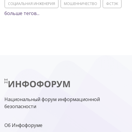
СОЦИАЛЬНАЯ ИНЖЕНЕРИЯ
МОШЕННИЧЕСТВО
ФСТЭК
больше тегов...
POSITIVE TECHNOLOGIES
ЦИФРОВАЯ ТРАНСФОРМАЦИЯ
DDOS
ПО
МВД
ГОСДУМА
ЦИФРОВАЯ БЕЗОПАСНОСТЬ
ШИФРОВАНИЕ
ТЕЛЕКОМ
НИЖНИЙ НОВГОРОД
ГОСУСЛУГИ
СОЧИ
ТЕХНОЛОГИИ
ТЮМЕНЬ
SOC
DDOS-АТАКИ
ФСБ
ЛАБОРАТОРИЯ КАСПЕРСКОГО»
РОСКОМНАДЗОР
АСУ ТП
МИНЦИФРЫ РОССИИ
NGFW
КИБЕРМОШЕННИЧЕСТВО
ЦИФРОВАЯ ГРАМОТНОСТЬ
Национальный форум информационной
безопасности
Об Инфофоруме