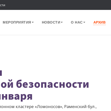
сти
МЕРОПРИЯТИЯ
НОВОСТИ
О НАС
АРХИВ
ы
ой безопасности
января
онном кластере «Ломоносов», Раменский бул.,