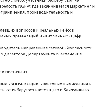
тно с Ideco, участники разберут, как на
зрелость NGFW: где заканчивается маркетинг и
ограничения, производительность и
.
олевших вопросов и реальных кейсов
ламных презентаций и «витринных» цифр.
оводитель направления сетевой безопасности
ио директора Департамента обеспечения
 и пост-квант
товые коммуникации, квантовые вычисления и
ты от киберугроз настоящего и ближайшего