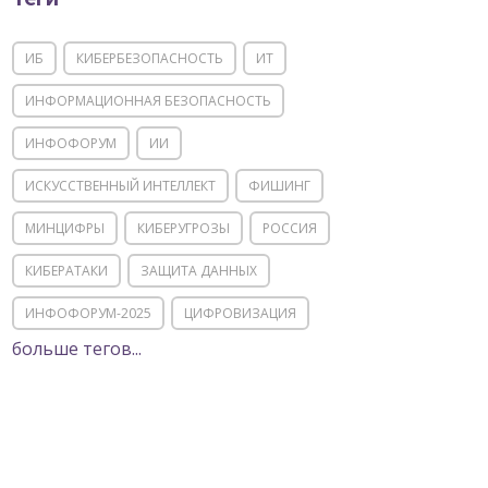
ИБ
КИБЕРБЕЗОПАСНОСТЬ
ИТ
ИНФОРМАЦИОННАЯ БЕЗОПАСНОСТЬ
ИНФОФОРУМ
ИИ
ИСКУССТВЕННЫЙ ИНТЕЛЛЕКТ
ФИШИНГ
МИНЦИФРЫ
КИБЕРУГРОЗЫ
РОССИЯ
КИБЕРАТАКИ
ЗАЩИТА ДАННЫХ
ИНФОФОРУМ-2025
ЦИФРОВИЗАЦИЯ
больше тегов...
КИИ
ИТ-ИНФРАСТРУКТУРА
ИМПОРТОЗАМЕЩЕНИЕ
СОЦИАЛЬНАЯ ИНЖЕНЕРИЯ
МОШЕННИЧЕСТВО
ФСТЭК