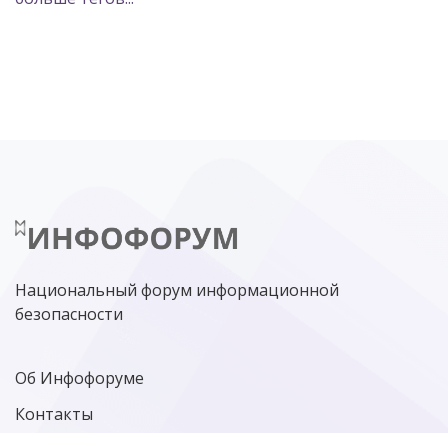
POSITIVE TECHNOLOGIES
ЦИФРОВАЯ ТРАНСФОРМАЦИЯ
DDOS
ПО
МВД
ГОСДУМА
ЦИФРОВАЯ БЕЗОПАСНОСТЬ
ШИФРОВАНИЕ
ТЕЛЕКОМ
НИЖНИЙ НОВГОРОД
ГОСУСЛУГИ
СОЧИ
ТЕХНОЛОГИИ
ТЮМЕНЬ
SOC
DDOS-АТАКИ
ФСБ
ЛАБОРАТОРИЯ КАСПЕРСКОГО»
РОСКОМНАДЗОР
АСУ ТП
МИНЦИФРЫ РОССИИ
NGFW
КИБЕРМОШЕННИЧЕСТВО
ЦИФРОВАЯ ГРАМОТНОСТЬ
Национальный форум информационной
безопасности
Об Инфофоруме
Контакты