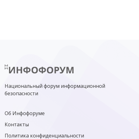
DDOS
ПО
МВД
ГОСДУМА
ЦИФРОВАЯ БЕЗОПАСНОСТЬ
ШИФРОВАНИЕ
ТЕЛЕКОМ
НИЖНИЙ НОВГОРОД
ГОСУСЛУГИ
СОЧИ
ТЕХНОЛОГИИ
ТЮМЕНЬ
SOC
DDOS-АТАКИ
ФСБ
ЛАБОРАТОРИЯ КАСПЕРСКОГО»
РОСКОМНАДЗОР
АСУ ТП
МИНЦИФРЫ РОССИИ
NGFW
КИБЕРМОШЕННИЧЕСТВО
ЦИФРОВАЯ ГРАМОТНОСТЬ
Национальный форум информационной
безопасности
Об Инфофоруме
Контакты
Политика конфиденциальности