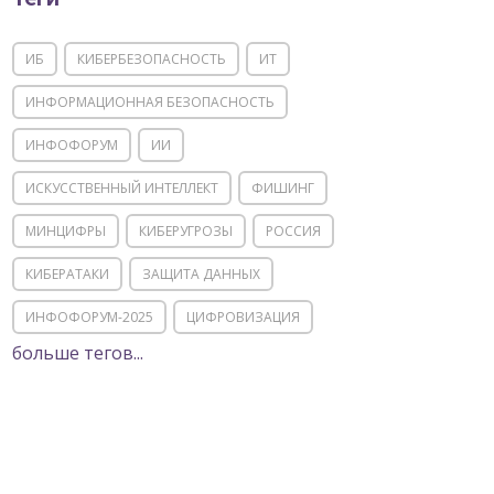
ИБ
КИБЕРБЕЗОПАСНОСТЬ
ИТ
ИНФОРМАЦИОННАЯ БЕЗОПАСНОСТЬ
ИНФОФОРУМ
ИИ
ИСКУССТВЕННЫЙ ИНТЕЛЛЕКТ
ФИШИНГ
МИНЦИФРЫ
КИБЕРУГРОЗЫ
РОССИЯ
КИБЕРАТАКИ
ЗАЩИТА ДАННЫХ
ИНФОФОРУМ-2025
ЦИФРОВИЗАЦИЯ
больше тегов...
КИИ
ИТ-ИНФРАСТРУКТУРА
ИМПОРТОЗАМЕЩЕНИЕ
СОЦИАЛЬНАЯ ИНЖЕНЕРИЯ
МОШЕННИЧЕСТВО
ФСТЭК