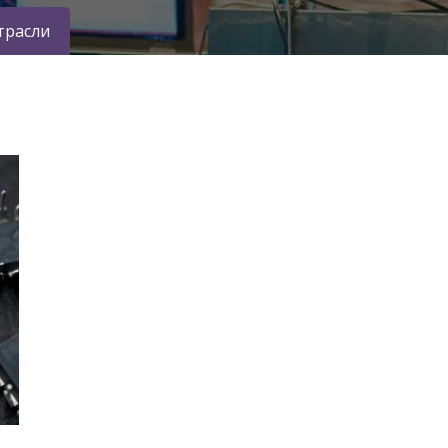
трасли