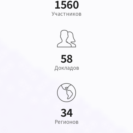
2823
Участников
104
Докладов
62
Регионов