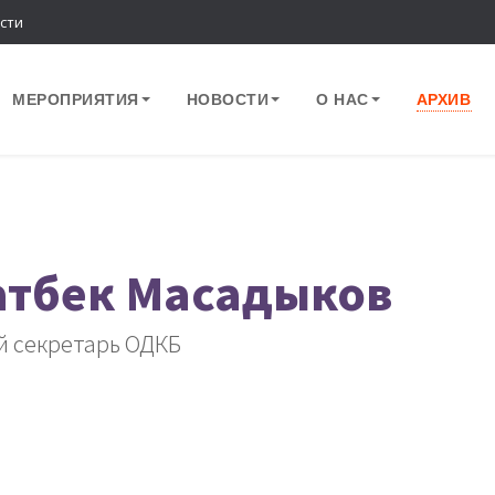
сти
МЕРОПРИЯТИЯ
НОВОСТИ
О НАС
АРХИВ
атбек Масадыков
й секретарь ОДКБ