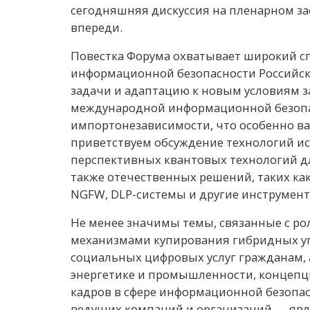
сегодняшняя дискуссия на пленарном за
впереди.
Повестка Форума охватывает широкий сп
информационной безопасности Российск
задачи и адаптацию к новым условиям 
международной информационной безопа
импортонезависимости, что особенно ва
приветствуем обсуждение технологий ис
перспективных квантовых технологий дл
также отечественных решений, таких к
NGFW, DLР-системы и другие инструмен
Не менее значимы темы, связанные с р
механизмами купирования гибридных уг
социальных цифровых услуг гражданам,
энергетике и промышленности, концепци
кадров в сфере информационной безопас
ведущих компаний и организаций, —явл