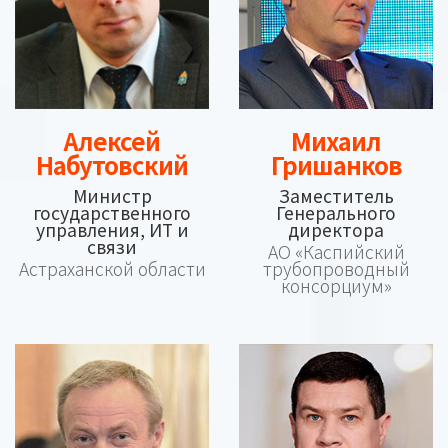
Алексей
Михаил
Набутовский
Гришанков
Министр
Заместитель
государственного
Генерального
управления, ИТ и
директора
связи
АО «Каспийский
Астраханской области
трубопроводный
консорциум»