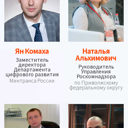
Ян Комаха
Наталья
Альхимович
Заместитель
директора
Руководитель
Департамента
Управления
цифрового развития
Роскомнадзора
Минтранса России
по Приволжскому
федеральному округу