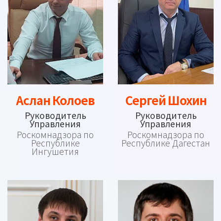
Аслан Колоев
Сергей Шохин
Руководитель
Руководитель
Управления
Управления
Роскомнадзора по
Роскомнадзора по
Республике
Республике Дагестан
Ингушетия