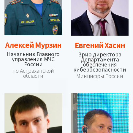
Алексей Мурзин
Евгений Хасин
Начальник Главного
Врио директора
управления МЧС
Департамента
России
обеспечения
кибербезопасности
по Астраханской
области
Минцифры России