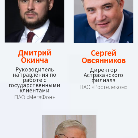
Дмитрий
Сергей
Окинча
Овсянников
Руководитель
Директор
направления по
Астраханского
работе с
филиала
государственными
ПАО «Ростелеком»
клиентами
ПАО «МегаФон»