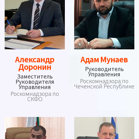
Александр
Адам Мунаев
Доронин
Руководитель
Управления
Заместитель
Роскомнадзора по
Руководителя
Чеченской Республике
Управления
Роскомнадзора по
СКФО