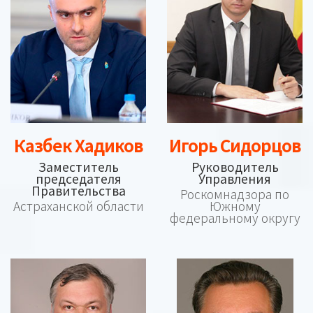
Казбек Хадиков
Игорь Сидорцов
Заместитель
Руководитель
председателя
Управления
Правительства
Роскомнадзора по
Астраханской области
Южному
федеральному округу