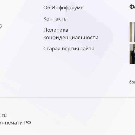
Ф
Об Инфофоруме
Контакты
й
Политика
конфиденциальности
Старая версия сайта
бо
.ru
инпечати РФ