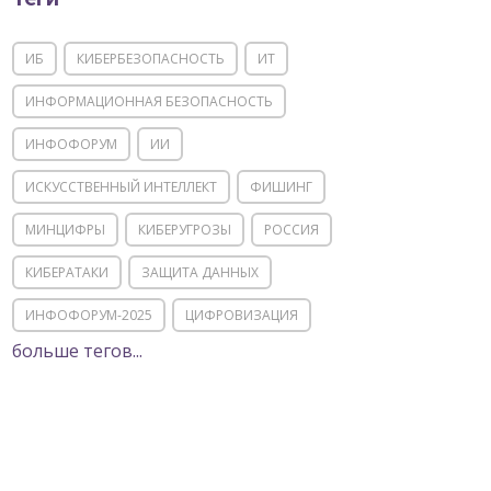
ИБ
КИБЕРБЕЗОПАСНОСТЬ
ИТ
ИНФОРМАЦИОННАЯ БЕЗОПАСНОСТЬ
ИНФОФОРУМ
ИИ
ИСКУССТВЕННЫЙ ИНТЕЛЛЕКТ
ФИШИНГ
МИНЦИФРЫ
КИБЕРУГРОЗЫ
РОССИЯ
КИБЕРАТАКИ
ЗАЩИТА ДАННЫХ
ИНФОФОРУМ-2025
ЦИФРОВИЗАЦИЯ
больше тегов...
КИИ
ИТ-ИНФРАСТРУКТУРА
ИМПОРТОЗАМЕЩЕНИЕ
СОЦИАЛЬНАЯ ИНЖЕНЕРИЯ
МОШЕННИЧЕСТВО
ФСТЭК