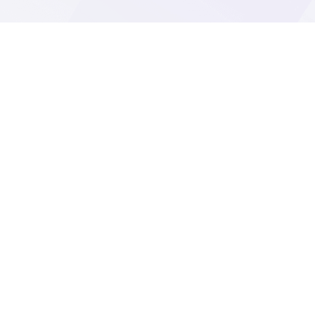
Фотографии
больше фотографий…
© 2001 - 2026 "ИНФОФОРУМ", infoforum.ru
Электронное СМИ, Эл. № ФС77-27767 Минпечати
РФ