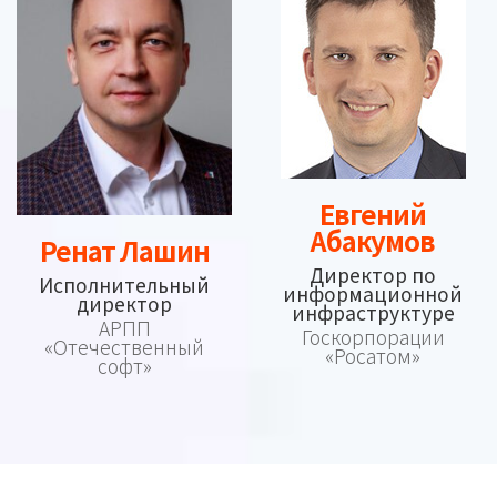
Евгений
Абакумов
Ренат Лашин
Директор по
Исполнительный
информационной
директор
инфраструктуре
АРПП
Госкорпорации
«Отечественный
«Росатом»
софт»