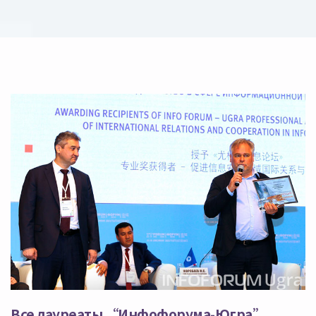
Все лауреаты “Инфофорума-Югра”