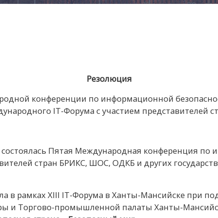
Резолюция
ародной конференции по информационной безопасн
ждународного IT-Форума с участием представителей 
е состоялась Пятая Международная конференция по
ителей стран БРИКС, ШОС, ОДКБ и других государст
 в рамках XIII IT-Форума в Ханты-Мансийске при по
гры и Торгово-промышленной палаты Ханты-Мансийск