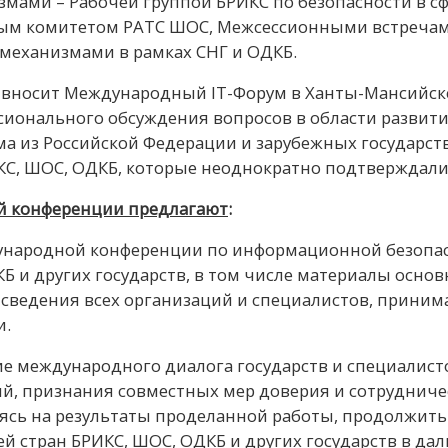
ми – Рабочей группой БРИКС по безопасности в сф
ым комитетом РАТС ШОС, Межсессионными встречами
 механизмами в рамках СНГ и ОДКБ.
 вносит Международный IT-Форум в Ханты-Мансийске
ионального обсуждения вопросов в области развития
а из Российской Федерации и зарубежных государств
С, ШОС, ОДКБ, которые неоднократно подтверждали
й конференции предлагают
:
ународной конференции по информационной безопас
Б и других государств, в том числе материалы осно
ведения всех организаций и специалистов, принимав
и.
ие международного диалога государств и специалист
й, признания совместных мер доверия и сотрудниче
ясь на результаты проделанной работы, продолжит
й стран БРИКС, ШОС, ОДКБ и других государств в дал