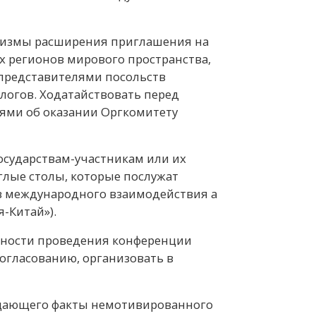
анизмы расширения приглашения на
х регионов мирового пространства,
с представителями посольств
логов. Ходатайствовать перед
ями об оказании Оргкомитету
осударствам-участникам или их
глые столы, которые послужат
 международного взаимодействия а
-Китай»).
ожности проведения конференции
огласованию, организовать в
ещающего факты немотивированного