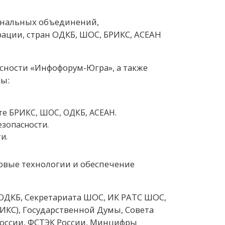
ональных объединений,
ации, стран ОДКБ, ШОС, БРИКС, АСЕАН
сности «Инфофорум-Югра», а также
сы:
е БРИКС, ШОС, ОДКБ, АСЕАН.
езопасности.
и.
овые технологии и обеспечение
ОДКБ, Секретариата ШОС, ИК РАТС ШОС,
КС), Государственной Думы, Совета
России, ФСТЭК России, Минцифры