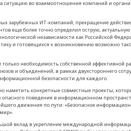
 на ситуацию во взаимоотношения компаний и орган
упных зарубежных ИТ-компаний, прекращение действия
нтов еще более точно определил острую, актуальную
нологической независимости как Российской Федерац
ику и готовящихся к возникновению возможно тако
е только необходимость собственной эффективной р
юзов и объединений, в рамках двухстороннего сотр
формационной безопасности для каждого.
о наметить конкретные совместные проекты, которые
опасного поведения в информационном пространстве,
нейшего движения по пути: «Безопасное информацион
мир».
ьшой вклад в укрепление международной информаци