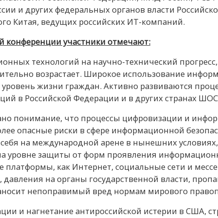
сии и других федеральных органов власти Российско
ого Китая, ведущих российских ИТ-компаний.
й конференции участники отмечают:
ных технологий на научно-технический прогресс, 
мительно возрастает. Широкое использование инф
и уровень жизни граждан. Активно развиваются проц
ий в Российской Федерации и в других странах ШОС,
ано понимание, что процессы цифровизации и инфор
 более опасные риски в сфере информационной безопас
 себя на международной арене в нынешних условиях,
а уровне защиты от форм проявления информационн
 платформы, как Интернет, социальные сети и месс
авления на органы государственной власти, пропа
наносит непоправимый вред нормам мирового право
ии и нагнетание антироссийской истерии в США, ст