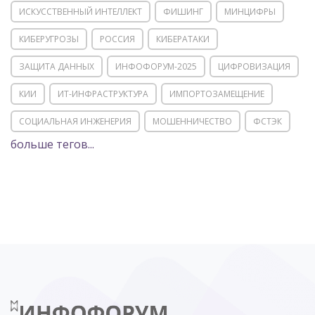
ИСКУССТВЕННЫЙ ИНТЕЛЛЕКТ
ФИШИНГ
МИНЦИФРЫ
КИБЕРУГРОЗЫ
РОССИЯ
КИБЕРАТАКИ
ЗАЩИТА ДАННЫХ
ИНФОФОРУМ-2025
ЦИФРОВИЗАЦИЯ
КИИ
ИТ-ИНФРАСТРУКТУРА
ИМПОРТОЗАМЕЩЕНИЕ
СОЦИАЛЬНАЯ ИНЖЕНЕРИЯ
МОШЕННИЧЕСТВО
ФСТЭК
больше тегов...
POSITIVE TECHNOLOGIES
ЦИФРОВАЯ ТРАНСФОРМАЦИЯ
DDOS
ПО
МВД
ГОСДУМА
ЦИФРОВАЯ БЕЗОПАСНОСТЬ
ШИФРОВАНИЕ
ТЕЛЕКОМ
НИЖНИЙ НОВГОРОД
ГОСУСЛУГИ
СОЧИ
ТЕХНОЛОГИИ
ТЮМЕНЬ
SOC
DDOS-АТАКИ
ФСБ
ЛАБОРАТОРИЯ КАСПЕРСКОГО»
РОСКОМНАДЗОР
АСУ ТП
МИНЦИФРЫ РОССИИ
NGFW
КИБЕРМОШЕННИЧЕСТВО