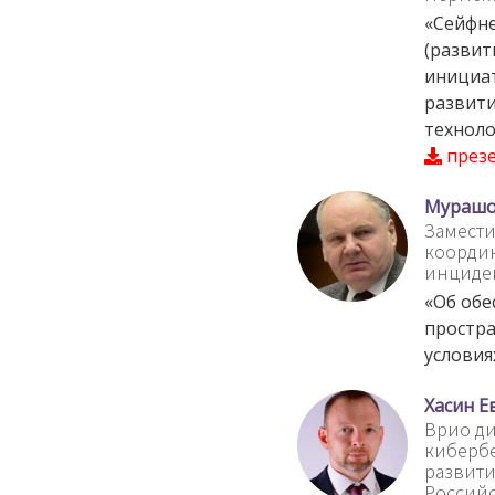
«Сейфне
(развит
инициат
развит
техноло
през
Мурашо
Замести
коорди
инциде
«Об обе
простра
условия
Хасин 
Врио ди
киберб
развити
Россий