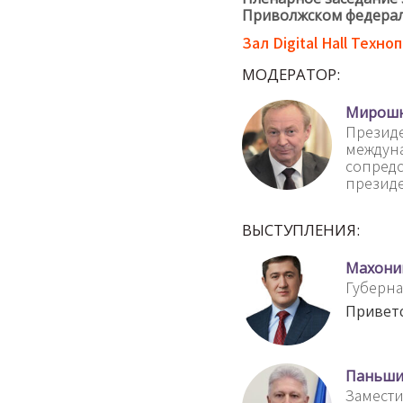
Приволжском федера
Зал Digital Hall Техноп
МОДЕРАТОР:
Мирошн
Презид
междун
сопредс
президе
ВЫСТУПЛЕНИЯ:
Махони
Губерна
Привет
Паньши
Замести