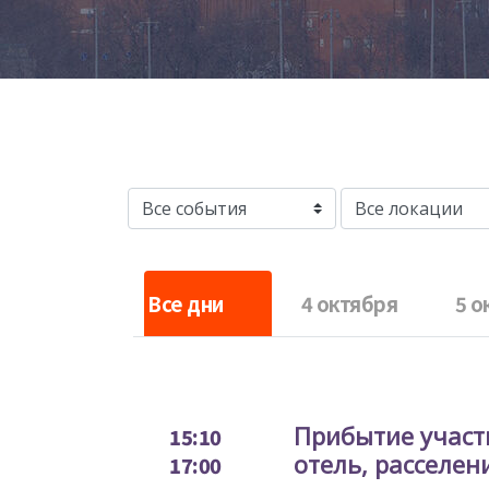
Все дни
4 октября
5 о
Прибытие участ
15:10
отель, расселен
17:00