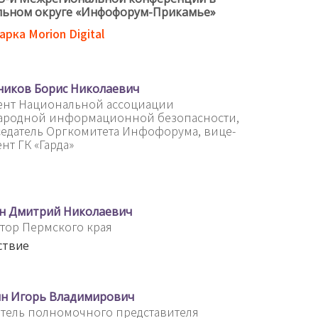
льном округе «Инфофорум-Прикамье»
арка Morion Digital
иков Борис Николаевич
ент Национальной ассоциации
ародной информационной безопасности,
едатель Оргкомитета Инфофорума, вице-
нт ГК «Гарда»
н Дмитрий Николаевич
тор Пермского края
ствие
н Игорь Владимирович
тель полномочного представителя