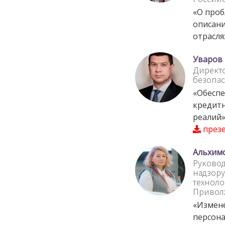
«О проб
описани
отрасля
Уваров
Директ
безопас
«Обеспе
кредитн
реалий
през
Альхим
Руковод
надзору
техноло
Привол
«Измене
персона