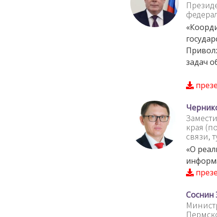
Презид
федера
«Коорди
государ
Приволж
задач о
през
Черник
Замести
края (п
связи, 
«О реа
информ
през
Соснин 
Минист
Пермско