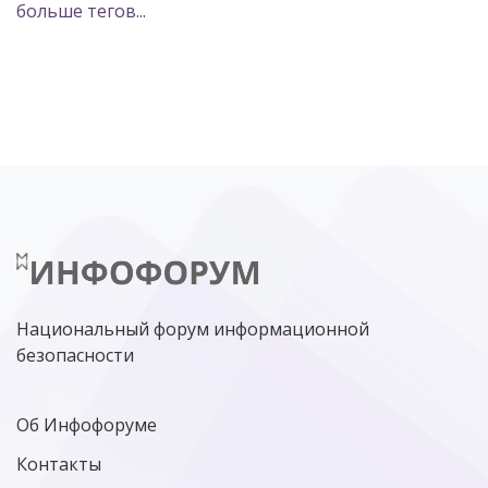
больше тегов...
POSITIVE TECHNOLOGIES
ЦИФРОВАЯ ТРАНСФОРМАЦИЯ
DDOS
ПО
МВД
ГОСДУМА
ЦИФРОВАЯ БЕЗОПАСНОСТЬ
ШИФРОВАНИЕ
ТЕЛЕКОМ
НИЖНИЙ НОВГОРОД
ГОСУСЛУГИ
СОЧИ
ТЕХНОЛОГИИ
ТЮМЕНЬ
SOC
DDOS-АТАКИ
ФСБ
ЛАБОРАТОРИЯ КАСПЕРСКОГО»
РОСКОМНАДЗОР
АСУ ТП
МИНЦИФРЫ РОССИИ
NGFW
КИБЕРМОШЕННИЧЕСТВО
ЦИФРОВАЯ ГРАМОТНОСТЬ
Национальный форум информационной
безопасности
Об Инфофоруме
Контакты