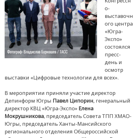
Конгрессн
о-
выставочн
ого центра
«Югра-
Экспо»
состоялся
пресс-
день и
осмотр
выставки «Цифровые технологии для всех».
В мероприятии приняли участие директор
Депинформ Югры
Павел Ципорин
, генеральный
директор КВЦ «Югра-Экспо»
Елена
Мокрушникова
, председатель Совета ТПП ХМАО-
Югры, председатель Ханты-Мансийского
регионального отделения Общероссийской