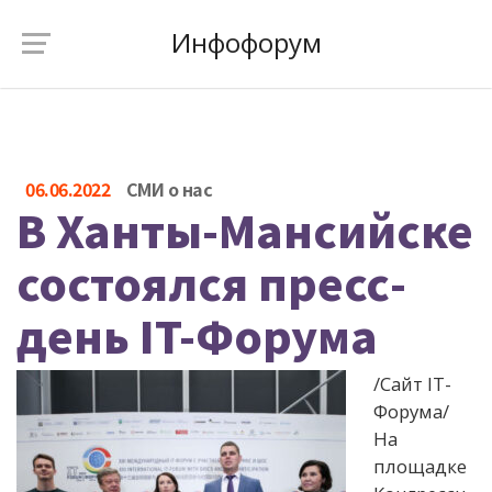
Инфофорум
06.06.2022
СМИ о нас
В Ханты-Мансийске
состоялся пресс-
день IT-Форума
/Сайт IT-
Форума/
На
площадке