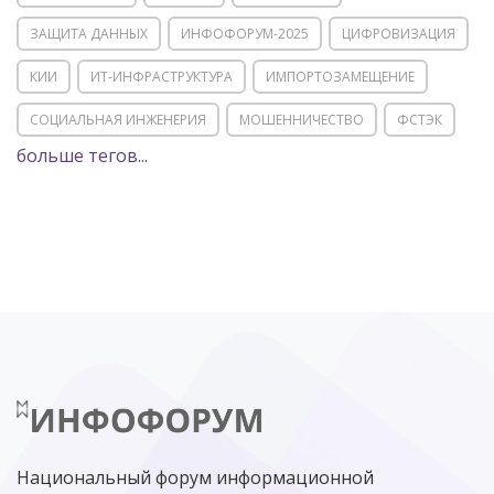
ЗАЩИТА ДАННЫХ
ИНФОФОРУМ-2025
ЦИФРОВИЗАЦИЯ
КИИ
ИТ-ИНФРАСТРУКТУРА
ИМПОРТОЗАМЕЩЕНИЕ
СОЦИАЛЬНАЯ ИНЖЕНЕРИЯ
МОШЕННИЧЕСТВО
ФСТЭК
больше тегов...
POSITIVE TECHNOLOGIES
ЦИФРОВАЯ ТРАНСФОРМАЦИЯ
DDOS
ПО
МВД
ГОСДУМА
ЦИФРОВАЯ БЕЗОПАСНОСТЬ
ШИФРОВАНИЕ
ТЕЛЕКОМ
НИЖНИЙ НОВГОРОД
ГОСУСЛУГИ
СОЧИ
ТЕХНОЛОГИИ
ТЮМЕНЬ
SOC
DDOS-АТАКИ
ФСБ
ЛАБОРАТОРИЯ КАСПЕРСКОГО»
РОСКОМНАДЗОР
АСУ ТП
МИНЦИФРЫ РОССИИ
NGFW
КИБЕРМОШЕННИЧЕСТВО
ЦИФРОВАЯ ГРАМОТНОСТЬ
Национальный форум информационной