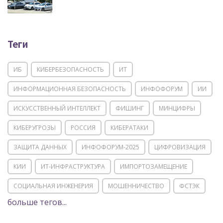
Теги
ИБ
КИБЕРБЕЗОПАСНОСТЬ
ИТ
ИНФОРМАЦИОННАЯ БЕЗОПАСНОСТЬ
ИНФОФОРУМ
ИИ
ИСКУССТВЕННЫЙ ИНТЕЛЛЕКТ
ФИШИНГ
МИНЦИФРЫ
КИБЕРУГРОЗЫ
РОССИЯ
КИБЕРАТАКИ
ЗАЩИТА ДАННЫХ
ИНФОФОРУМ-2025
ЦИФРОВИЗАЦИЯ
КИИ
ИТ-ИНФРАСТРУКТУРА
ИМПОРТОЗАМЕЩЕНИЕ
СОЦИАЛЬНАЯ ИНЖЕНЕРИЯ
МОШЕННИЧЕСТВО
ФСТЭК
больше тегов...
POSITIVE TECHNOLOGIES
ЦИФРОВАЯ ТРАНСФОРМАЦИЯ