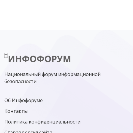
DDOS
ПО
МВД
ГОСДУМА
ЦИФРОВАЯ БЕЗОПАСНОСТЬ
ШИФРОВАНИЕ
ТЕЛЕКОМ
НИЖНИЙ НОВГОРОД
ГОСУСЛУГИ
СОЧИ
ТЕХНОЛОГИИ
ТЮМЕНЬ
SOC
DDOS-АТАКИ
ФСБ
ЛАБОРАТОРИЯ КАСПЕРСКОГО»
РОСКОМНАДЗОР
АСУ ТП
МИНЦИФРЫ РОССИИ
NGFW
КИБЕРМОШЕННИЧЕСТВО
ЦИФРОВАЯ ГРАМОТНОСТЬ
Национальный форум информационной
безопасности
Об Инфофоруме
Контакты
Политика конфиденциальности
Старая версия сайта