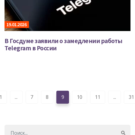
19.01.2026
В Госдуме заявили о замедлении работы
Telegram в России
1
...
7
8
9
10
11
...
31