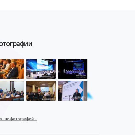
POSITIVE TECHNOLOGIES
ЦИФРОВАЯ ТРАНСФОРМАЦИЯ
DDOS
ПО
МВД
ГОСДУМА
отографии
ЦИФРОВАЯ БЕЗОПАСНОСТЬ
ШИФРОВАНИЕ
ТЕЛЕКОМ
НИЖНИЙ НОВГОРОД
ГОСУСЛУГИ
СОЧИ
ТЕХНОЛОГИИ
ТЮМЕНЬ
SOC
DDOS-АТАКИ
ФСБ
ЛАБОРАТОРИЯ КАСПЕРСКОГО»
РОСКОМНАДЗОР
АСУ ТП
МИНЦИФРЫ РОССИИ
NGFW
льше фотографий…
КИБЕРМОШЕННИЧЕСТВО