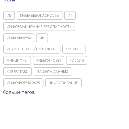
ИБ
КИБЕРБЕЗОПАСНОСТЬ
ИТ
ИНФОРМАЦИОННАЯ БЕЗОПАСНОСТЬ
ИНФОФОРУМ
ИИ
ИСКУССТВЕННЫЙ ИНТЕЛЛЕКТ
ФИШИНГ
МИНЦИФРЫ
КИБЕРУГРОЗЫ
РОССИЯ
КИБЕРАТАКИ
ЗАЩИТА ДАННЫХ
ИНФОФОРУМ-2025
ЦИФРОВИЗАЦИЯ
больше тегов...
КИИ
ИТ-ИНФРАСТРУКТУРА
ИМПОРТОЗАМЕЩЕНИЕ
СОЦИАЛЬНАЯ ИНЖЕНЕРИЯ
МОШЕННИЧЕСТВО
ФСТЭК