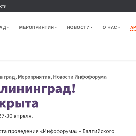
сти
АД
МЕРОПРИЯТИЯ
НОВОСТИ
О НАС
А
нград
,
Мероприятия
,
Новости Инфофорума
алининград!
ткрыта
7-30 апреля.
а проведения «Инфофорума» – Балтийского