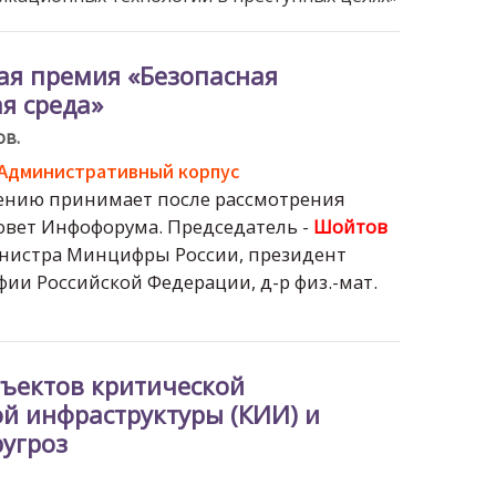
ая премия «Безопасная
я среда»
ов.
, Административный корпус
ению принимает после рассмотрения
овет Инфофорума. Председатель -
Шойтов
нистра Минцифры России, президент
ии Российской Федерации, д-р физ.-мат.
бъектов критической
 инфраструктуры (КИИ) и
ругроз