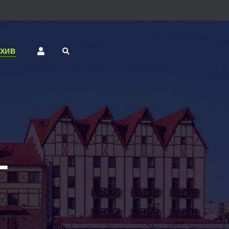
РХИВ
-