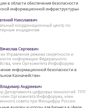
ии в области обеспечения безопасности
еской информационной инфраструктуры»
вгений Николаевич
альный координационный центр по
терным инцидентам
Вячеслав Сергеевич
ик Управления режима секретности и
сности информации Федерального
йства, член Оргкомитета Инфофорума
чение информационной безопасности в
льном Казначействе»
 Владимир Андреевич
ор Департамента цифровых технологий ТПП
 член Оргкомитета Инфофорума, член
венного совета при Минцифры России.
ьные вызовы и угрозы для бизнеса в сфере