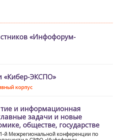
астников «Инфофорум-
и «Кибер-ЭКСПО»
ивный корпус
итие и информационная
главные задачи и новые
мике, обществе, государстве
 1-й Межрегиональной конференции по
пасности в СЗФО «Инфофорум-