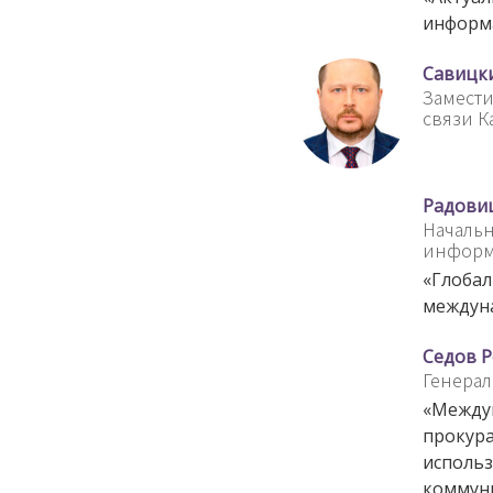
информ
Савицк
Замести
связи К
Радови
Начальн
информ
«Глобал
междун
Седов 
Генерал
«Между
прокура
исполь
коммуни