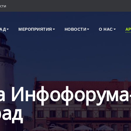
сти
АД
МЕРОПРИЯТИЯ
НОВОСТИ
О НАС
А
а Инфофорума
рад