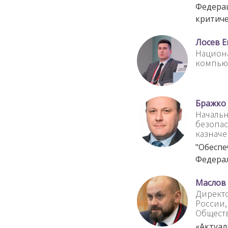
Федерац
критич
Лосев Е
Национ
компью
Бражко 
Начальн
безопа
казначе
"Обеспе
Федера
Маслов
Директ
России,
Общест
«Актуал