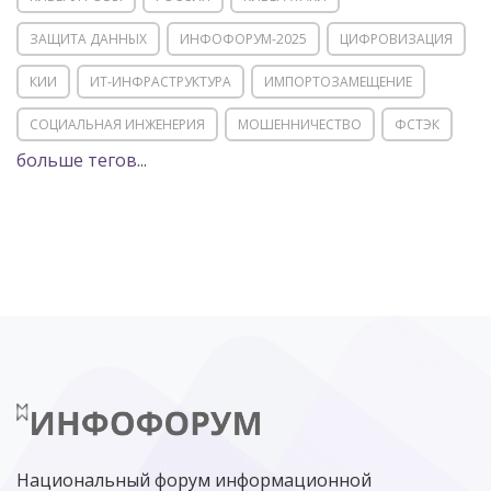
ЗАЩИТА ДАННЫХ
ИНФОФОРУМ-2025
ЦИФРОВИЗАЦИЯ
КИИ
ИТ-ИНФРАСТРУКТУРА
ИМПОРТОЗАМЕЩЕНИЕ
СОЦИАЛЬНАЯ ИНЖЕНЕРИЯ
МОШЕННИЧЕСТВО
ФСТЭК
больше тегов...
POSITIVE TECHNOLOGIES
ЦИФРОВАЯ ТРАНСФОРМАЦИЯ
DDOS
ПО
МВД
ГОСДУМА
ЦИФРОВАЯ БЕЗОПАСНОСТЬ
ШИФРОВАНИЕ
ТЕЛЕКОМ
НИЖНИЙ НОВГОРОД
ГОСУСЛУГИ
СОЧИ
ТЕХНОЛОГИИ
ТЮМЕНЬ
SOC
DDOS-АТАКИ
ФСБ
ЛАБОРАТОРИЯ КАСПЕРСКОГО»
РОСКОМНАДЗОР
АСУ ТП
МИНЦИФРЫ РОССИИ
NGFW
КИБЕРМОШЕННИЧЕСТВО
ЦИФРОВАЯ ГРАМОТНОСТЬ
Национальный форум информационной