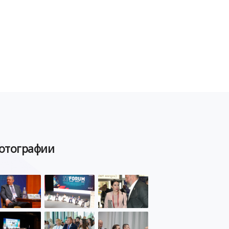
POSITIVE TECHNOLOGIES
ЦИФРОВАЯ ТРАНСФОРМАЦИЯ
DDOS
ПО
МВД
ГОСДУМА
ЦИФРОВАЯ БЕЗОПАСНОСТЬ
ШИФРОВАНИЕ
ТЕЛЕКОМ
НИЖНИЙ НОВГОРОД
ГОСУСЛУГИ
СОЧИ
ТЕХНОЛОГИИ
ТЮМЕНЬ
SOC
DDOS-АТАКИ
ФСБ
отографии
ЛАБОРАТОРИЯ КАСПЕРСКОГО»
РОСКОМНАДЗОР
АСУ ТП
МИНЦИФРЫ РОССИИ
NGFW
КИБЕРМОШЕННИЧЕСТВО