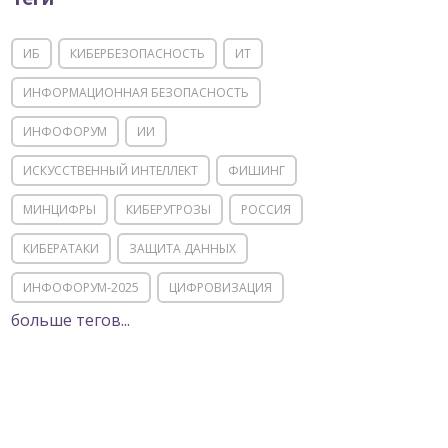
ИБ
КИБЕРБЕЗОПАСНОСТЬ
ИТ
ИНФОРМАЦИОННАЯ БЕЗОПАСНОСТЬ
ИНФОФОРУМ
ИИ
ИСКУССТВЕННЫЙ ИНТЕЛЛЕКТ
ФИШИНГ
МИНЦИФРЫ
КИБЕРУГРОЗЫ
РОССИЯ
КИБЕРАТАКИ
ЗАЩИТА ДАННЫХ
ИНФОФОРУМ-2025
ЦИФРОВИЗАЦИЯ
больше тегов...
КИИ
ИТ-ИНФРАСТРУКТУРА
ИМПОРТОЗАМЕЩЕНИЕ
СОЦИАЛЬНАЯ ИНЖЕНЕРИЯ
МОШЕННИЧЕСТВО
ФСТЭК