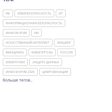
ИБ
КИБЕРБЕЗОПАСНОСТЬ
ИТ
ИНФОРМАЦИОННАЯ БЕЗОПАСНОСТЬ
ИНФОФОРУМ
ИИ
ИСКУССТВЕННЫЙ ИНТЕЛЛЕКТ
ФИШИНГ
МИНЦИФРЫ
КИБЕРУГРОЗЫ
РОССИЯ
КИБЕРАТАКИ
ЗАЩИТА ДАННЫХ
ИНФОФОРУМ-2025
ЦИФРОВИЗАЦИЯ
больше тегов...
КИИ
ИТ-ИНФРАСТРУКТУРА
ИМПОРТОЗАМЕЩЕНИЕ
СОЦИАЛЬНАЯ ИНЖЕНЕРИЯ
МОШЕННИЧЕСТВО
ФСТЭК