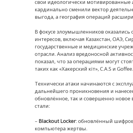
свои идеологически мотивированные а
кардинально сменили вектор деятельн
выгода, а география операций расшири
В фокусе злоумышленников оказались с
интересов, включая Казахстан, ОАЭ, Си
государственные и медицинские учреж
отрасли. Анализ вредоносной активност
показал, что за операциями могут сто
таких как «Хакерский кiт», C.A.S и Goffee
Технически атаки начинаются с экспл
дальнейшего проникновения и нанесе
обновлённое, так и совершенно ново
стали:
–
Blackout Locker
: обновлённый шифров
компьютера жертвы.