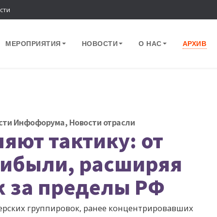
сти
МЕРОПРИЯТИЯ
НОВОСТИ
О НАС
АРХИВ
сти Инфофорума
,
Новости отрасли
яют тактику: от
рибыли, расширяя
к за пределы РФ
керских группировок, ранее концентрировавших