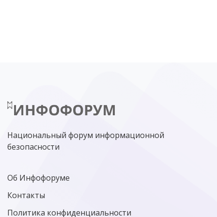
DDOS
ПО
МВД
ГОСДУМА
ЦИФРОВАЯ БЕЗОПАСНОСТЬ
ШИФРОВАНИЕ
ТЕЛЕКОМ
НИЖНИЙ НОВГОРОД
ГОСУСЛУГИ
СОЧИ
ТЕХНОЛОГИИ
ТЮМЕНЬ
SOC
DDOS-АТАКИ
ФСБ
ЛАБОРАТОРИЯ КАСПЕРСКОГО»
РОСКОМНАДЗОР
АСУ ТП
МИНЦИФРЫ РОССИИ
NGFW
КИБЕРМОШЕННИЧЕСТВО
ЦИФРОВАЯ ГРАМОТНОСТЬ
Национальный форум информационной
безопасности
Об Инфофоруме
Контакты
Политика конфиденциальности